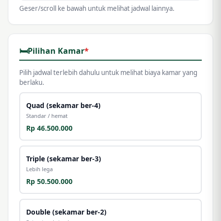
Airlines
Geser/scroll ke bawah untuk melihat jadwal lainnya.
Sisa: 36 kursi
Mulai Rp 32.500.000
Haji Mujamalah 2027 PLATINUM
🛏️
Pilihan Kamar
*
Sisa: 0 kursi
Mulai Rp 40.000
Pilih jadwal terlebih dahulu untuk melihat biaya kamar yang
berlaku.
Haji Mujamalah 2027 SILVER
Sisa: 0 kursi
Quad (sekamar ber-4)
Mulai Rp 30.000
Standar / hemat
Rp 46.500.000
Triple (sekamar ber-3)
Lebih lega
Rp 50.500.000
Double (sekamar ber-2)