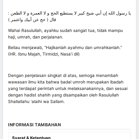
يا رسول الله إن أبي شيخ كبير لا يستطيع الحج و لا العمرة و لا الظعن :
قال ( حج عن أبيك واعتمر )
Wahai Rasulullah, ayahku sudah sangat tua, tidak mampu
haji, umrah, dan perjalanan.
Beliau menjawab, “Hajikanlah ayahmu dan umrahkanlah.”
(HR. Ibnu Majah, Tirmidzi, Nasa’i dll)
Dengan penjelasan singkat di atas, semoga menambah
wawasan ilmu kita bahwa badal umroh merupakan ibadah
yang terdapat perintah untuk melaksanakannya, dan sesuai
dengan hadist shahih yang disampaikan oleh Rasulullah
Shallallahu ‘alaihi wa Sallam.
INFORMASI TAMBAHAN
Syarat & Ketentuan