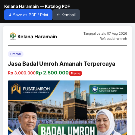
Kelana Haramain — Katalog PDF
← Kembali
⬇ Save as PDF / Print
Tanggal cetak: 07 Aug 2026
Kelana Haramain
Ref: badal-umroh
Umroh
Jasa Badal Umroh Amanah Terpercaya
Rp 2.500.000
Rp 3.000.000
Promo