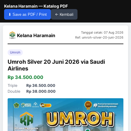
Kelana Haramain — Katalog PDF
← Kembali
⬇ Save as PDF / Print
Tanggal cetak: 07 Aug 2026
Kelana Haramain
Ref: umroh-silver-20-juni-2026
Umroh
Umroh Silver 20 Juni 2026 via Saudi
Airlines
Rp 34.500.000
Triple
Rp 36.500.000
Double
Rp 38.000.000