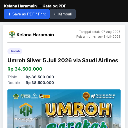
Kelana Haramain — Katalog PDF
← Kembali
⬇ Save as PDF / Print
Tanggal cetak: 07 Aug 2026
Kelana Haramain
Ref: umroh-silver-5-juli-2026
Umroh
Umroh Silver 5 Juli 2026 via Saudi Airlines
Rp 34.500.000
Triple
Rp 36.500.000
Double
Rp 38.500.000