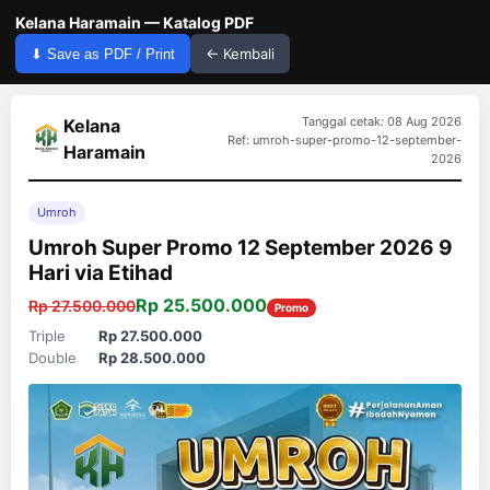
Kelana Haramain — Katalog PDF
← Kembali
⬇ Save as PDF / Print
Tanggal cetak: 08 Aug 2026
Kelana
Ref: umroh-super-promo-12-september-
Haramain
2026
Umroh
Umroh Super Promo 12 September 2026 9
Hari via Etihad
Rp 25.500.000
Rp 27.500.000
Promo
Triple
Rp 27.500.000
Double
Rp 28.500.000